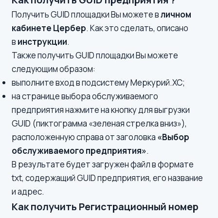
Получить GUID площадки Вы можете в
личном
кабинете Цербер
. Как это сделать, описано
в
инструкции
.
Также получить GUID площадки Вы можете
следующим образом:
выполните вход в подсистему
Меркурий.ХС
;
на странице выбора обслуживаемого
предприятия нажмите на кнопку для выгрузки
GUID (пиктограмма «зеленая стрелка вниз»),
расположенную справа от заголовка
«Выбор
обслуживаемого предприятия»
.
В результате будет загружен файл в формате
txt, содержащий GUID предприятия, его название
и адрес.
Как получить Регистрационный номер