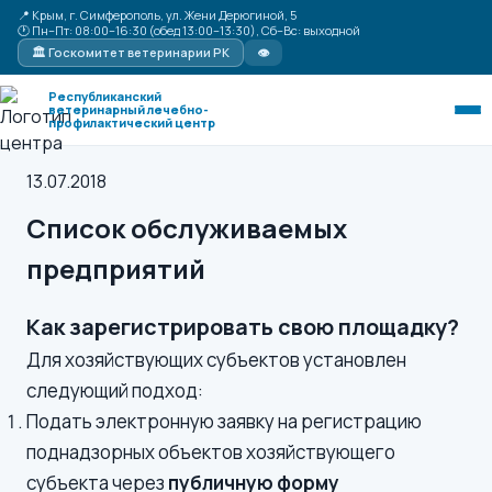
📍 Крым, г. Симферополь, ул. Жени Дерюгиной, 5
🕐 Пн–Пт: 08:00–16:30 (обед 13:00–13:30), Сб–Вс: выходной
🏛 Госкомитет ветеринарии РК
👁
Республиканский
ветеринарный лечебно-
профилактический центр
13.07.2018
Список обслуживаемых
предприятий
Как зарегистрировать свою площадку?
Для хозяйствующих субъектов установлен
следующий подход:
Подать электронную заявку на регистрацию
поднадзорных объектов хозяйствующего
субъекта через
публичную форму