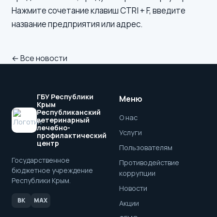
Нажмите сочетание клавиш CTRl + F, введите
название предприятия или адрес.
← Все новости
ГБУ Республики
Меню
Крым
Республиканский
О нас
ветеринарный
лечебно-
Услуги
профилактический
центр
Пользователям
Государственное
Противодействие
бюджетное учреждение
коррупции
Республики Крым.
Новости
ВК
MAX
Акции