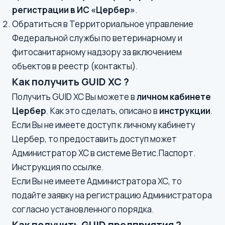
регистрации в ИС «Цербер»
.
Обратиться в Территориальное управление
Федеральной службы по ветеринарному и
фитосанитарному надзору за включением
объектов в реестр (
контакты
).
Как получить GUID ХС ?
Получить GUID ХС Вы можете в
личном кабинете
Цербер
. Как это сделать, описано в
инструкции
.
Если Вы не имеете доступ к
личному кабинету
Цербер
, то предоставить доступ может
Администратор ХС в системе
Ветис.Паспорт
.
Инструкция
по ссылке
.
Если Вы не имеете Администратора ХС, то
подайте заявку на регистрацию Администратора
согласно
установленного порядка
.
Как получить GUID предприятия ?